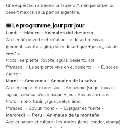
Une expédition à travers la faune d'Amérique latine, du 
désert mexicain à la pampa argentine.
📅 Le programme, jour par jour
Lundi — México – Animales del desierto
Atelier découverte et création : le désert mexicain 
(serpent, coyote, aigle), décor désertique + jeu « ¿Dónde 
vive? ».
Mots :
 serpiente, coyote, águila, desierto, sol
Phrases :
 « La serpiente vive en el desierto » · « El sol es 
fuerte »
Mardi — Amazonía – Animales de la selva
Atelier jungle et expression : l'Amazonie (singe, toucan, 
jaguar), création d'un masque + jeu « Soy un animal ».
Mots :
 mono, tucán, jaguar, selva, árbol
Phrases :
 « Soy un mono » · « El jaguar es fuerte »
Mercredi — Perú – Animales de la montaña
Atelier nature et culture : les Andes (lama, condor, alpaga), 