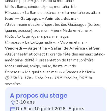
lama en papier + jeu « Subo la montaña ».
Mots :
 llama, cóndor, alpaca, montaña, frío
Phrases :
 « La llama es blanca » · « La montaña es alta »
Jeudi — Galápagos – Animales del mar
Atelier marin et scientifique : les îles Galápagos (tortue, 
iguane, poisson), aquarium + jeu « Nado en el mar ».
Mots :
 tortuga, iguana, pez, mar, agua
Phrases :
 « La tortuga nada » · « Vivo en el mar »
Vendredi — Argentina – Safari de América del Sur
Atelier festif et collectif : grande fête des animaux latino-
américains, défilé + présentation de l'animal préféré.
Mots :
 animal, amigo, bailar, fiesta, mundo
Phrases :
 « Me gusta el animal » · « ¡Vamos a bailar! »
🕒 15h30–17h · 5 ateliers · 18 € l'atelier, 90 € la 
semaine.
A propos du stage
3-10 ans
Du 6 au 10 juillet 2026 · 5 jours