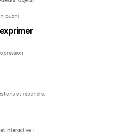
uleurs, objets)
n jouant.
s’exprimer
’expression
estions et répondre.
t interactive :