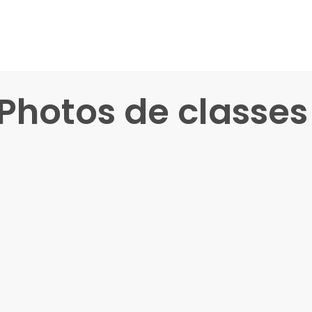
Photos de classes
si
Arabe pour jeunes de plu
elle
10 ans
Pour
Enfants
e = 