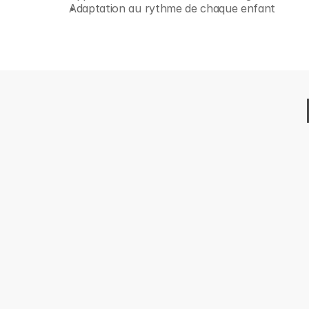
Adaptation au rythme de chaque enfant
Découvrir aus
Arabe 3-5 ans - Matern
Pour
Enfants
Une formation où apprendre l’arab