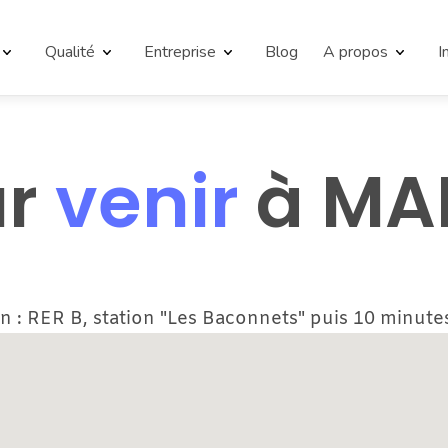
Qualité
Entreprise
Blog
A propos
I
r 
venir
 à M
 : RER B, station "Les Baconnets" puis 10 minutes