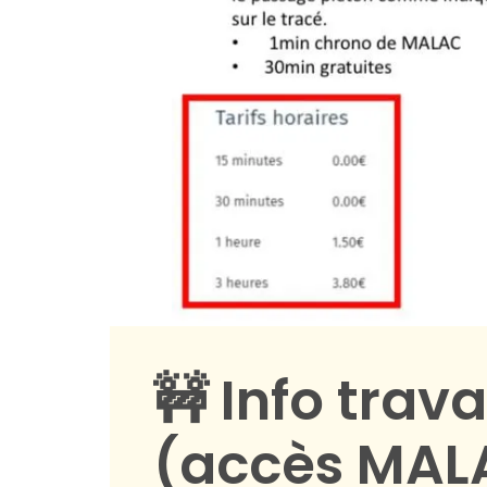
🚧 Info tra
(accès MAL