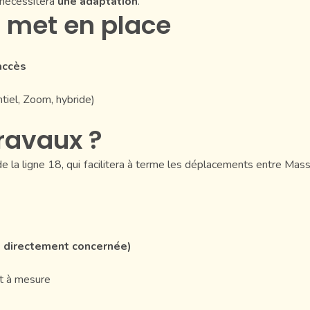
 nécessitera
une adaptation
.
 met en place
accès
tiel, Zoom, hybride)
travaux ?
a ligne 18, qui facilitera à terme les déplacements entre Massy,
e directement concernée)
et à mesure