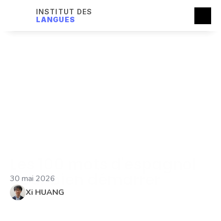
INSTITUT DES
LANGUES
Les 100 mots d'espagnol 
pour bien démarrer
30 mai 2026
Xi HUANG