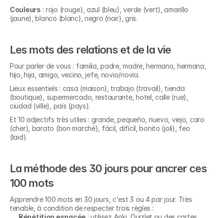
Couleurs
 : rojo (rouge), azul (bleu), verde (vert), amarillo 
(jaune), blanco (blanc), negro (noir), gris.
Les mots des relations et de la vie
Pour parler de vous : familia, padre, madre, hermano, hermana, 
hijo, hija, amigo, vecino, jefe, novio/novia.
Lieux essentiels : casa (maison), trabajo (travail), tienda 
(boutique), supermercado, restaurante, hotel, calle (rue), 
ciudad (ville), país (pays).
Et 10 adjectifs très utiles : grande, pequeño, nuevo, viejo, caro 
(cher), barato (bon marché), fácil, difícil, bonito (joli), feo 
(laid).
La méthode des 30 jours pour ancrer ces 
100 mots
Apprendre 100 mots en 30 jours, c'est 3 ou 4 par jour. Très 
tenable, à condition de respecter trois règles :
Répétition espacée
 : utilisez Anki, Quizlet ou des cartes 