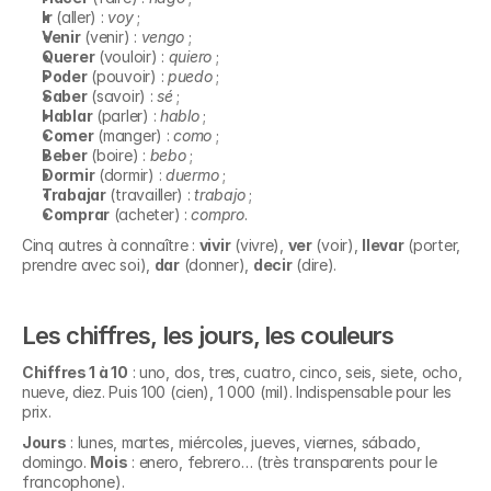
Ir
 (aller) : 
voy
 ;
Venir
 (venir) : 
vengo
 ;
Querer
 (vouloir) : 
quiero
 ;
Poder
 (pouvoir) : 
puedo
 ;
Saber
 (savoir) : 
sé
 ;
Hablar
 (parler) : 
hablo
 ;
Comer
 (manger) : 
como
 ;
Beber
 (boire) : 
bebo
 ;
Dormir
 (dormir) : 
duermo
 ;
Trabajar
 (travailler) : 
trabajo
 ;
Comprar
 (acheter) : 
compro
.
Cinq autres à connaître : 
vivir
 (vivre), 
ver
 (voir), 
llevar
 (porter, 
prendre avec soi), 
dar
 (donner), 
decir
 (dire).
Les chiffres, les jours, les couleurs
Chiffres 1 à 10
 : uno, dos, tres, cuatro, cinco, seis, siete, ocho, 
nueve, diez. Puis 100 (cien), 1 000 (mil). Indispensable pour les 
prix.
Jours
 : lunes, martes, miércoles, jueves, viernes, sábado, 
domingo. 
Mois
 : enero, febrero… (très transparents pour le 
francophone).