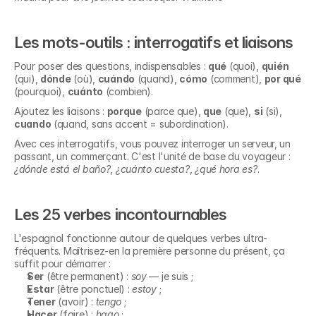
Les mots-outils : interrogatifs et liaisons
Pour poser des questions, indispensables : 
qué
 (quoi), 
quién
(qui), 
dónde
 (où), 
cuándo
 (quand), 
cómo
 (comment), 
por qué
(pourquoi), 
cuánto
 (combien).
Ajoutez les liaisons : 
porque
 (parce que), 
que
 (que), 
si
 (si), 
cuando
 (quand, sans accent = subordination).
Avec ces interrogatifs, vous pouvez interroger un serveur, un 
passant, un commerçant. C'est l'unité de base du voyageur : 
¿dónde está el baño?
, 
¿cuánto cuesta?
, 
¿qué hora es?
.
Les 25 verbes incontournables
L'espagnol fonctionne autour de quelques verbes ultra-
fréquents. Maîtrisez-en la première personne du présent, ça 
suffit pour démarrer :
Ser
 (être permanent) : 
soy
 — je suis ;
Estar
 (être ponctuel) : 
estoy
 ;
Tener
 (avoir) : 
tengo
 ;
Hacer
 (faire) : 
hago
 ;