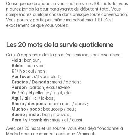
Conséquence pratique : si vous maîtrisez ces 100 mots-là, vous 
n'aurez jamais la peur paralysante du débutant total. Vous 
comprendrez quelque chose dans presque toute conversation. 
Vous pourrez participer, même maladroitement. Et c'est 
exactement ce que vous voulez.
Les 20 mots de la survie quotidienne
Ceux à apprendre dès la première semaine, sans discussion :
Hola
 : bonjour ;
Adiós
 : au revoir ;
Sí
 / 
No
 : oui / non ;
Por favor
 : s'il vous plaît ;
Gracias
 / 
De nada
 : merci / de rien ;
Perdón
 : pardon, excusez-moi ;
Yo
 / 
tú
 / 
él / ella
 : je / tu / il, elle ;
Aquí
 / 
allí
 : ici / là-bas ;
Ahora
 / 
después
 : maintenant / après ;
Mucho
 / 
poco
 : beaucoup / peu ;
Bueno
 / 
malo
 : bon / mauvais ;
Pero
 / 
y
 / 
también
 : mais / et / aussi.
Avec ces 20 mots et un sourire, vous êtes déjà fonctionnel à 
Madrid pour une journée touristique. Vraiment.