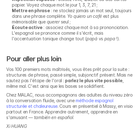
papier. Voyez chaque mot le jour 1, 3, 7, 21 ;
Mettre en phrase
 : ne stockez jamais un mot seul, toujours 
dans une phrase complète. 
Yo quiero un café
 est plus 
mémorisable que 
querer
 seul ;
Écoute active
 : associez chaque mot à sa prononciation. 
L'espagnol se prononce comme il s'écrit, mais 
l'accentuation tonique change tout (
papá
 vs 
papa
 !).
Pour aller plus loin
Vos 100 premiers mots maîtrisés, vous êtes prêt pour la suite : 
structures de phrase, passé simple, subjonctif présent. Mais ne 
sautez pas l'étape de l'oral : 
parlez le plus vite possible
, 
même mal. C'est ainsi que les bases se solidifient.
Chez MALAC, nous accompagnons des adultes du niveau zéro 
à la conversation fluide, avec une 
méthode espagnol 
structurée et chaleureuse
. Cours en présentiel à Massy, en visio 
Découvrez nos 
partout en France. Apprendre autrement, apprendre en 
s'amusant — 
también en español
.
formations en
Xi HUANG