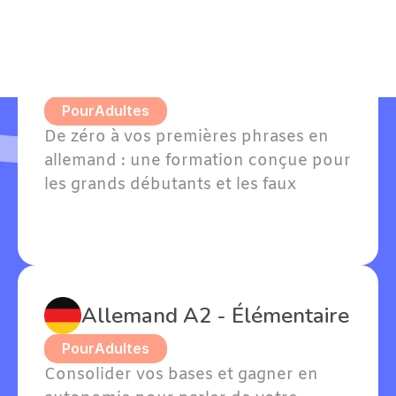
Allemand A1 - Grands 
débutants
Pour
Adultes
De zéro à vos premières phrases en 
allemand : une formation conçue pour 
les grands débutants et les faux 
débutants avec quelques notions. 
Willkommen — bienvenue dans votre 
apprentissage !
Allemand A2 - Élémentaire
Pour
Adultes
Consolider vos bases et gagner en 