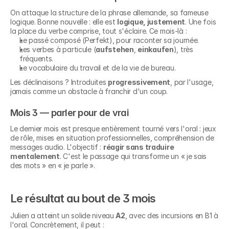
On attaque la structure de la phrase allemande, sa fameuse 
logique. Bonne nouvelle : elle est 
logique, justement
. Une fois 
la place du verbe comprise, tout s'éclaire. Ce mois-là :
Le passé composé (Perfekt), pour raconter sa journée.
Les verbes à particule (
aufstehen
, 
einkaufen
), très 
fréquents.
Le vocabulaire du travail et de la vie de bureau.
Les déclinaisons ? Introduites 
progressivement
, par l'usage, 
jamais comme un obstacle à franchir d'un coup.
Mois 3 — parler pour de vrai
Le dernier mois est presque entièrement tourné vers l'oral : jeux 
de rôle, mises en situation professionnelles, compréhension de 
messages audio. L'objectif : 
réagir sans traduire 
mentalement
. C'est le passage qui transforme un « je sais 
des mots » en « je parle ».
Le résultat au bout de 3 mois
Julien a atteint un solide niveau 
A2
, avec des incursions en B1 à 
l'oral. Concrètement, il peut :