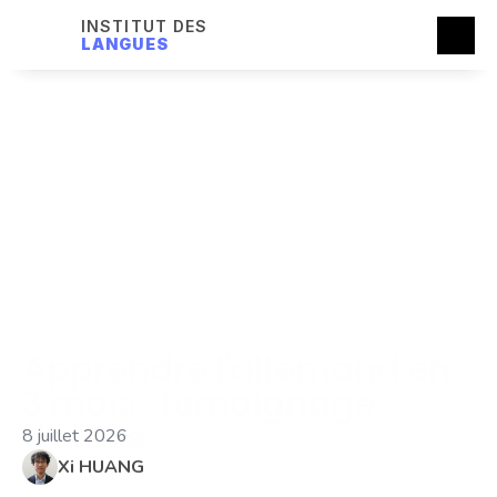
INSTITUT DES
LANGUES
Apprendre l'allemand en 
3 mois : témoignage 
d'élève
8 juillet 2026
Xi HUANG