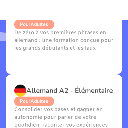
Allemand A1 - Grands 
débutants
Pour
Adultes
De zéro à vos premières phrases en 
allemand : une formation conçue pour 
les grands débutants et les faux 
débutants avec quelques notions. 
Willkommen — bienvenue dans votre 
apprentissage !
Allemand A2 - Élémentaire
Pour
Adultes
Consolider vos bases et gagner en 
autonomie pour parler de votre 
quotidien, raconter vos expériences 