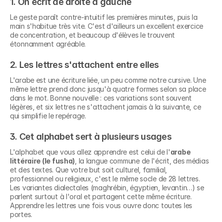
1. On écrit de droite à gauche
Le geste paraît contre-intuitif les premières minutes, puis la 
main s'habitue très vite. C'est d'ailleurs un excellent exercice 
de concentration, et beaucoup d'élèves le trouvent 
étonnamment agréable.
2. Les lettres s'attachent entre elles
L'arabe est une écriture liée, un peu comme notre cursive. Une 
même lettre prend donc jusqu'à quatre formes selon sa place 
dans le mot. Bonne nouvelle : ces variations sont souvent 
légères, et six lettres ne s'attachent jamais à la suivante, ce 
qui simplifie le repérage.
3. Cet alphabet sert à plusieurs usages
L'alphabet que vous allez apprendre est celui de l'
arabe 
littéraire (le fusha)
, la langue commune de l'écrit, des médias 
et des textes. Que votre but soit culturel, familial, 
professionnel ou religieux, c'est le même socle de 28 lettres. 
Les variantes dialectales (maghrébin, égyptien, levantin…) se 
parlent surtout à l'oral et partagent cette même écriture. 
Apprendre les lettres une fois vous ouvre donc toutes les 
portes.