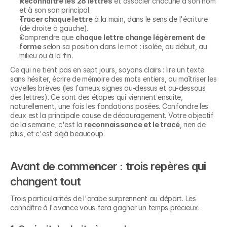
Reconnaître les 28 lettres
 et associer chacune à son nom 
et à son son principal.
Tracer chaque lettre
 à la main, dans le sens de l'écriture 
(de droite à gauche).
Comprendre que 
chaque lettre change légèrement de 
forme
 selon sa position dans le mot : isolée, au début, au 
milieu ou à la fin.
Ce qui ne tient pas en sept jours, soyons clairs : lire un texte 
sans hésiter, écrire de mémoire des mots entiers, ou maîtriser les 
voyelles brèves (les fameux signes au-dessus et au-dessous 
des lettres). Ce sont des étapes qui viennent ensuite, 
naturellement, une fois les fondations posées. Confondre les 
deux est la principale cause de découragement. Votre objectif 
de la semaine, c'est la 
reconnaissance et le tracé
, rien de 
plus, et c'est déjà beaucoup.
Avant de commencer : trois repères qui 
changent tout
Trois particularités de l'arabe surprennent au départ. Les 
connaître à l'avance vous fera gagner un temps précieux.