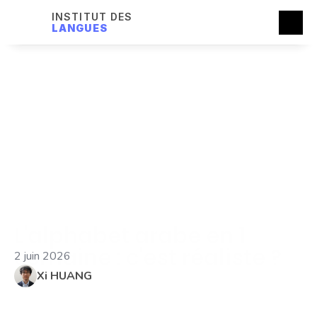
INSTITUT DES
LANGUES
L'alphabet arabe en 1 
semaine : c'est réaliste ?
2 juin 2026
Xi HUANG