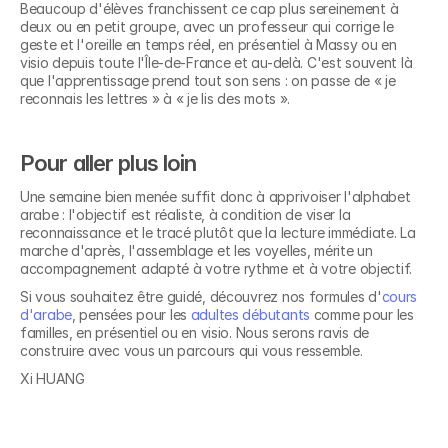
Beaucoup d'élèves franchissent ce cap plus sereinement à 
deux ou en petit groupe, avec un professeur qui corrige le 
geste et l'oreille en temps réel, en présentiel à Massy ou en 
visio depuis toute l'Île-de-France et au-delà. C'est souvent là 
que l'apprentissage prend tout son sens : on passe de « je 
reconnais les lettres » à « je lis des mots ».
Pour aller plus loin
Une semaine bien menée suffit donc à apprivoiser l'alphabet 
arabe : l'objectif est réaliste, à condition de viser la 
reconnaissance et le tracé plutôt que la lecture immédiate. La 
marche d'après, l'assemblage et les voyelles, mérite un 
accompagnement adapté à votre rythme et à votre objectif.
Si vous souhaitez être guidé, découvrez nos formules d'
cours 
d'arabe
, pensées pour les 
adultes débutants
 comme pour les 
Découvrez nos 
familles, en présentiel ou en visio. Nous serons ravis de 
construire avec vous un parcours qui vous ressemble.
formations en
Xi HUANG