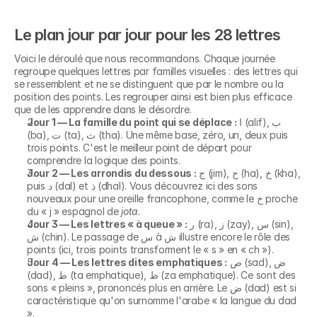
Le plan jour par jour pour les 28 lettres
Voici le déroulé que nous recommandons. Chaque journée 
regroupe quelques lettres par familles visuelles : des lettres qui 
se ressemblent et ne se distinguent que par le nombre ou la 
position des points. Les regrouper ainsi est bien plus efficace 
que de les apprendre dans le désordre.
Jour 1 — La famille du point qui se déplace :
 ا (alif), ب 
(ba), ت (ta), ث (tha). Une même base, zéro, un, deux puis 
trois points. C'est le meilleur point de départ pour 
comprendre la logique des points.
Jour 2 — Les arrondis du dessous :
 ج (jim), ح (ha), خ (kha), 
puis د (dal) et ذ (dhal). Vous découvrez ici des sons 
nouveaux pour une oreille francophone, comme le خ proche 
du « j » espagnol de 
jota
.
Jour 3 — Les lettres « à queue » :
 ر (ra), ز (zay), س (sin), 
ش (chin). Le passage de س à ش illustre encore le rôle des 
points (ici, trois points transforment le « s » en « ch »).
Jour 4 — Les lettres dites emphatiques :
 ص (sad), ض 
(dad), ط (ta emphatique), ظ (za emphatique). Ce sont des 
sons « pleins », prononcés plus en arrière. Le ض (dad) est si 
caractéristique qu'on surnomme l'arabe « la langue du dad 
».