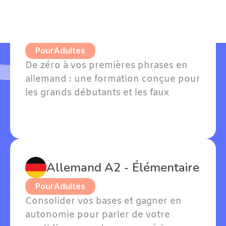
Allemand A1 - Grands 
débutants
Pour
Adultes
De zéro à vos premières phrases en 
allemand : une formation conçue pour 
les grands débutants et les faux 
débutants avec quelques notions. 
Willkommen — bienvenue dans votre 
apprentissage !
Allemand A2 - Élémentaire
Pour
Adultes
Consolider vos bases et gagner en 
autonomie pour parler de votre 