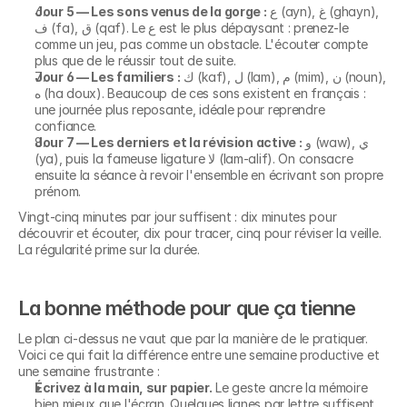
Jour 5 — Les sons venus de la gorge :
 ع (ayn), غ (ghayn), 
ف (fa), ق (qaf). Le ع est le plus dépaysant : prenez-le 
comme un jeu, pas comme un obstacle. L'écouter compte 
plus que de le réussir tout de suite.
Jour 6 — Les familiers :
 ك (kaf), ل (lam), م (mim), ن (noun), 
ه (ha doux). Beaucoup de ces sons existent en français : 
une journée plus reposante, idéale pour reprendre 
confiance.
Jour 7 — Les derniers et la révision active :
 و (waw), ي 
(ya), puis la fameuse ligature لا (lam-alif). On consacre 
ensuite la séance à revoir l'ensemble en écrivant son propre 
prénom.
Vingt-cinq minutes par jour suffisent : dix minutes pour 
découvrir et écouter, dix pour tracer, cinq pour réviser la veille. 
La régularité prime sur la durée.
La bonne méthode pour que ça tienne
Le plan ci-dessus ne vaut que par la manière de le pratiquer. 
Voici ce qui fait la différence entre une semaine productive et 
une semaine frustrante :
Écrivez à la main, sur papier.
 Le geste ancre la mémoire 
bien mieux que l'écran. Quelques lignes par lettre suffisent.