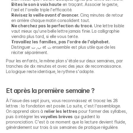
Dites le son à voix haute
 en traçant. Associer le geste, 
l'œil et l'oreille triple l'efficacité.
Révisez la veille avant d'avancer.
 Cinq minutes de retour 
en arrière chaque matin consolident tout.
Ne cherchez pas la perfection du tracé.
 Une lettre lisible 
vaut mieux qu'une belle lettre jamais finie. La calligraphie 
viendra plus tard, si elle vous tente.
Travaillez les familles, pas l'ordre de l'alphabet.
Distinguer ب, ت et ث ensemble est plus utile que de les 
réciter séparément.
Pour les enfants, le même plan s'étale sur deux semaines, par 
tranches de dix minutes et avec des jeux de reconnaissance. 
La logique reste identique, le rythme s'adapte.
Et après la première semaine ?
À l'issue des sept jours, vous reconnaissez et tracez les 28 
lettres : la fondation est posée. La suite, c'est l'assemblage. 
On apprend alors à 
relier les lettres
 pour former des syllabes, 
puis à intégrer les 
voyelles brèves
 qui guident la 
prononciation. C'est à ce moment que la lecture devient fluide, 
généralement sur trois à six semaines de pratique régulière.