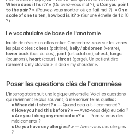
Where does it hurt? »
 (Où avez-vous mal ?), 
« Can you point 
to the pain? »
 (Pouvez-vous montrer où ça fait mal ?), 
« On a 
scale of one to ten, how bad is it? »
 (Sur une échelle de 1 à 10 
?).
Le vocabulaire de base de l'anatomie
Inutile de réviser un atlas entier. Concentrez-vous sur les zones 
les plus citées : 
chest
 (poitrine), 
belly / abdomen
 (ventre), 
lower back
 (bas du dos), 
joint
 (articulation), 
chest
, 
lungs
(poumons), 
heart
 (cœur), 
throat
 (gorge). Un patient dira 
rarement « my clavicle » ; il dira « my shoulder ».
Poser les questions clés de l'anamnèse
L'interrogatoire suit une logique universelle. Voici les questions 
qui reviennent le plus souvent, à mémoriser telles quelles :
« When did it start? »
 — Quand cela a-t-il commencé ?
« Have you had this before? »
 — Avez-vous déjà eu cela ?
« Are you taking any medication? »
 — Prenez-vous des 
médicaments ?
« Do you have any allergies? »
 — Avez-vous des allergies 
?