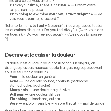
me dire ce qui vous amène ?
« Take your time, there's no rush. »
 — Prenez votre 
temps, rien ne presse.
« I'm going to examine you now, is that alright? »
 — Je 
vais vous examiner, d'accord ?
Retenez le mot 
« to feel »
 (se sentir) : il ouvre presque toutes 
les questions cliniques. « Do you feel dizzy? » (Avez-vous des 
vertiges ?), « Do you feel nauseous? » (Avez-vous la nausée 
?).
Décrire et localiser la douleur
La douleur est au cœur de la consultation. En anglais, on 
distingue plusieurs nuances que le français regroupe souvent 
sous le seul mot « douleur » :
Pain
 — la douleur en général
Ache
 — une douleur sourde, continue (headache, 
stomachache, backache)
Sharp pain
 — une douleur aiguë, vive
Dull pain
 — une douleur diffuse
Throbbing
 — lancinant, qui bat
Sore
 — endolori, sensible (« a sore throat » = mal de gorge)
Pour localiser, appuyez-vous sur des questions ouvertes : 
« 