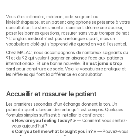
Vous êtes infirmière, médecin, aide-soignant ou 
kinésithérapeute, et un patient anglophone se présente à votre 
consultation. Le stress monte : comment décrire une douleur, 
poser les bonnes questions, rassurer sans vous tromper de mot 
? L'anglais médical n'est pas une langue à part, mais un 
vocabulaire ciblé qui s'apprend vite quand on va à l'essentiel.
Chez MALAC, nous accompagnons de nombreux soignants du 
91 et du 92 qui veulent gagner en aisance face aux patients 
internationaux. Et une bonne nouvelle : 
il n'est jamais trop 
tard
 pour construire ce socle. Voici le vocabulaire pratique et 
les réflexes qui font la différence en consultation.
Accueillir et rassurer le patient
Les premières secondes d'un échange donnent le ton. Un 
patient inquiet a besoin de sentir qu'il est compris. Quelques 
formules simples suffisent à installer la confiance :
« How are you feeling today? »
 — Comment vous sentez-
vous aujourd'hui ?
« Can you tell me what brought you in? »
 — Pouvez-vous 