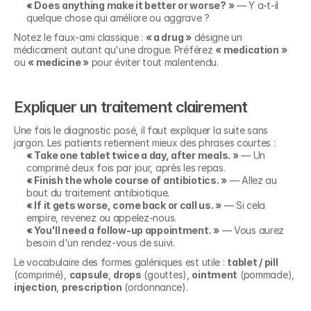
« Does anything make it better or worse? »
 — Y a-t-il 
quelque chose qui améliore ou aggrave ?
Notez le faux-ami classique : 
« a drug »
 désigne un 
médicament autant qu'une drogue. Préférez 
« medication »
ou 
« medicine »
 pour éviter tout malentendu.
Expliquer un traitement clairement
Une fois le diagnostic posé, il faut expliquer la suite sans 
jargon. Les patients retiennent mieux des phrases courtes :
« Take one tablet twice a day, after meals. »
 — Un 
comprimé deux fois par jour, après les repas.
« Finish the whole course of antibiotics. »
 — Allez au 
bout du traitement antibiotique.
« If it gets worse, come back or call us. »
 — Si cela 
empire, revenez ou appelez-nous.
« You'll need a follow-up appointment. »
 — Vous aurez 
besoin d'un rendez-vous de suivi.
Le vocabulaire des formes galéniques est utile : 
tablet / pill
(comprimé), 
capsule
, 
drops
 (gouttes), 
ointment
 (pommade), 
injection
, 
prescription
 (ordonnance).