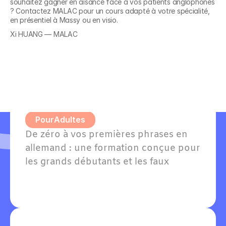
souhaitez gagner en aisance face à vos patients anglophones 
Découvrez nos 
? Contactez MALAC pour un cours adapté à votre spécialité, 
en présentiel à Massy ou en visio.
formations en
Xi HUANG — MALAC
Allemand A1 - Grands 
débutants
Pour
Adultes
De zéro à vos premières phrases en 
allemand : une formation conçue pour 
les grands débutants et les faux 
débutants avec quelques notions. 
Willkommen — bienvenue dans votre 
apprentissage !