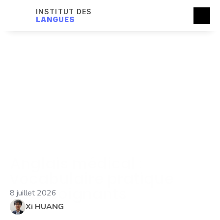
INSTITUT DES
LANGUES
Anglais médical : 
vocabulaire pratique 
pour soignants
8 juillet 2026
Xi HUANG