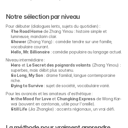
Notre sélection par niveau
Pour débuter (dialogues lents, sujets du quotidien) :
The Road Home
 de Zhang Yimou : histoire simple et 
lumineuse, mandarin clair.
Shower
 (Zhang Yang) : comédie tendre sur une famille, 
vocabulaire courant.
Hello, Mr. Billionaire
 : comédie populaire au langage actuel.
Niveau intermédiaire :
Hero
 et 
Le Secret des poignards volants
 (Zhang Yimou) : 
superbes, mais débit plus soutenu.
So Long, My Son
 : drame familial, langue contemporaine 
riche.
Dying to Survive
 : sujet de société, vocabulaire varié.
Pour les avancés et les amateurs d'esthétique :
In the Mood for Love
 et 
Chungking Express
 de Wong Kar-
wai (souvent en cantonais, utile pour l'oreille).
Still Life
 (Jia Zhangke) : accents régionaux, un vrai défi.
La méthode pour vraiment apprendre, 