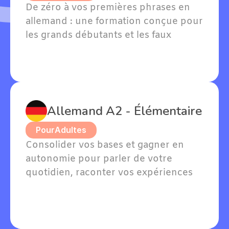
De zéro à vos premières phrases en 
allemand : une formation conçue pour 
les grands débutants et les faux 
débutants avec quelques notions. 
Willkommen — bienvenue dans votre 
apprentissage !
Allemand A2 - Élémentaire
Pour
Adultes
Consolider vos bases et gagner en 
autonomie pour parler de votre 
quotidien, raconter vos expériences 
passées et exprimer vos goûts en 
allemand.