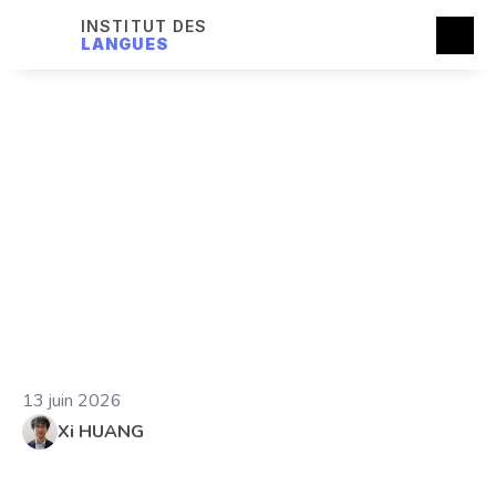
INSTITUT DES
LANGUES
Cinéma chinois : 10 films 
pour progresser en VO
13 juin 2026
Xi HUANG