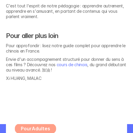
C'est tout l'esprit de notre pédagogie : apprendre autrement, 
apprendre en s'amusant, en partant de contenus qui vous 
parlent vraiment.
Pour aller plus loin
Pour approfondir : lisez notre guide complet pour apprendre le 
chinois en France.
Envie d'un accompagnement structuré pour donner du sens à 
Découvrez nos 
ces films ? Découvrez nos 
cours de chinois
, du grand débutant 
au niveau avancé. 加油 !
formations en
Xi HUANG, MALAC
Allemand A1 - Grands 
débutants
Pour
Adultes