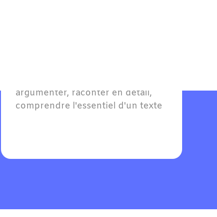
Allemand B1 - Seuil
Pour
Adultes
Atteindre le seuil d'autonomie : 
argumenter, raconter en détail, 
comprendre l'essentiel d'un texte 
et soutenir une conversation en 
allemand sur des sujets familiers.