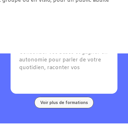
it groupe ou en visio, pour un public adulte 
mations en
Allemand A2 - 
Élémentaire
Pour
Adultes
Consolider vos bases et gagner en 
autonomie pour parler de votre 
quotidien, raconter vos 
expériences passées et exprimer 
vos goûts en allemand.
Voir plus de formations