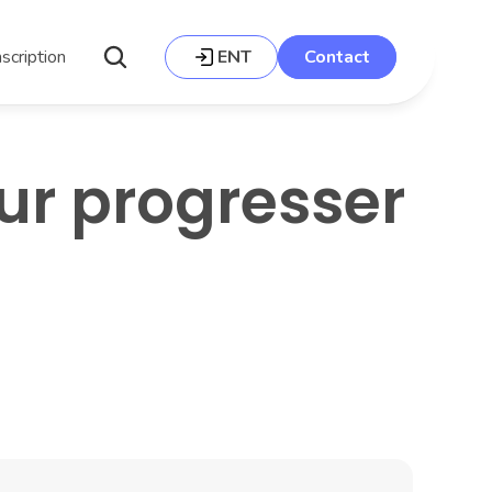
nscription
ENT
Contact
ur progresser 
Photo : Pat Krupa sur Unsplash.