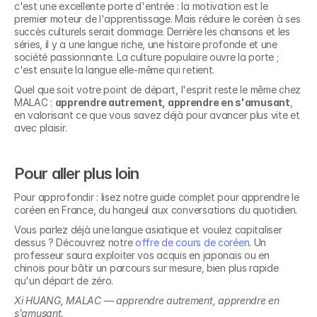
c'est une excellente porte d'entrée : la motivation est le 
premier moteur de l'apprentissage. Mais réduire le coréen à ses 
succès culturels serait dommage. Derrière les chansons et les 
séries, il y a une langue riche, une histoire profonde et une 
société passionnante. La culture populaire ouvre la porte ; 
c'est ensuite la langue elle-même qui retient.
Quel que soit votre point de départ, l'esprit reste le même chez 
MALAC : 
apprendre autrement, apprendre en s'amusant
, 
en valorisant ce que vous savez déjà pour avancer plus vite et 
avec plaisir.
Pour aller plus loin
Pour approfondir : lisez notre guide complet pour apprendre le 
coréen en France, du hangeul aux conversations du quotidien.
Vous parlez déjà une langue asiatique et voulez capitaliser 
dessus ? Découvrez notre 
offre de cours de coréen
. Un 
professeur saura exploiter vos acquis en japonais ou en 
chinois pour bâtir un parcours sur mesure, bien plus rapide 
Découvrez nos 
qu'un départ de zéro.
formations en
Xi HUANG, MALAC — apprendre autrement, apprendre en 
s'amusant.