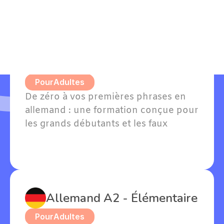
Allemand A1 - Grands 
débutants
Pour
Adultes
De zéro à vos premières phrases en 
allemand : une formation conçue pour 
les grands débutants et les faux 
débutants avec quelques notions. 
Willkommen — bienvenue dans votre 
apprentissage !
Allemand A2 - Élémentaire
Pour
Adultes