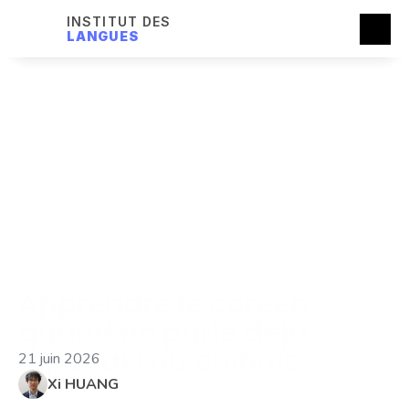
INSTITUT DES
LANGUES
Apprendre le coréen 
quand on parle déjà 
japonais ou chinois
21 juin 2026
Xi HUANG