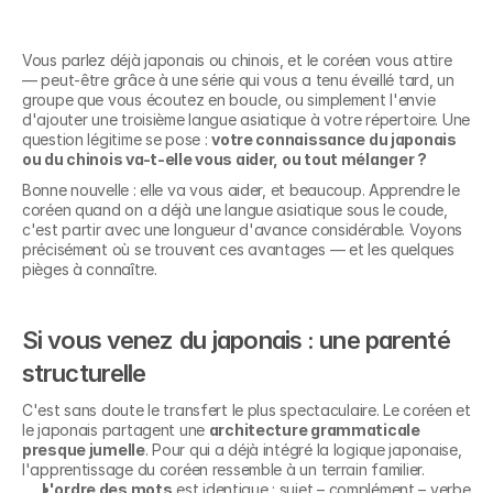
Vous parlez déjà japonais ou chinois, et le coréen vous attire 
— peut-être grâce à une série qui vous a tenu éveillé tard, un 
groupe que vous écoutez en boucle, ou simplement l'envie 
d'ajouter une troisième langue asiatique à votre répertoire. Une 
question légitime se pose : 
votre connaissance du japonais 
ou du chinois va-t-elle vous aider, ou tout mélanger ?
Bonne nouvelle : elle va vous aider, et beaucoup. Apprendre le 
coréen quand on a déjà une langue asiatique sous le coude, 
c'est partir avec une longueur d'avance considérable. Voyons 
précisément où se trouvent ces avantages — et les quelques 
pièges à connaître.
Si vous venez du japonais : une parenté 
structurelle
C'est sans doute le transfert le plus spectaculaire. Le coréen et 
le japonais partagent une 
architecture grammaticale 
presque jumelle
. Pour qui a déjà intégré la logique japonaise, 
l'apprentissage du coréen ressemble à un terrain familier.
L'ordre des mots
 est identique : sujet – complément – verbe 