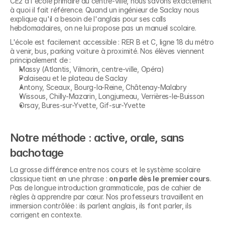
CE2 à l'école primaire du centre-ville, nous savons exactement 
à quoi il fait référence. Quand un ingénieur de Saclay nous 
explique qu'il a besoin de l'anglais pour ses calls 
hebdomadaires, on ne lui propose pas un manuel scolaire.
L'école est facilement accessible : RER B et C, ligne 18 du métro 
à venir, bus, parking voiture à proximité. Nos élèves viennent 
principalement de :
Massy (Atlantis, Vilmorin, centre-ville, Opéra)
Palaiseau et le plateau de Saclay
Antony, Sceaux, Bourg-la-Reine, Châtenay-Malabry
Wissous, Chilly-Mazarin, Longjumeau, Verrières-le-Buisson
Orsay, Bures-sur-Yvette, Gif-sur-Yvette
Notre méthode : active, orale, sans 
bachotage
La grosse différence entre nos cours et le système scolaire 
classique tient en une phrase : 
on parle dès le premier cours
. 
Pas de longue introduction grammaticale, pas de cahier de 
règles à apprendre par cœur. Nos professeurs travaillent en 
immersion contrôlée : ils parlent anglais, ils font parler, ils 
corrigent en contexte.