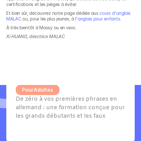
certifications et les pièges à éviter.
Et bien sûr, découvrez notre page dédiée aux 
cours d'anglais 
MALAC
 ou, pour les plus jeunes, à l'
anglais pour enfants
.
Découvrez nos 
À très bientôt à Massy ou en visio.
formations en
Xi HUANG, directrice MALAC
Allemand A1 - Grands 
débutants
Pour
Adultes
De zéro à vos premières phrases en 
allemand : une formation conçue pour 
les grands débutants et les faux 
débutants avec quelques notions. 
Willkommen — bienvenue dans votre 