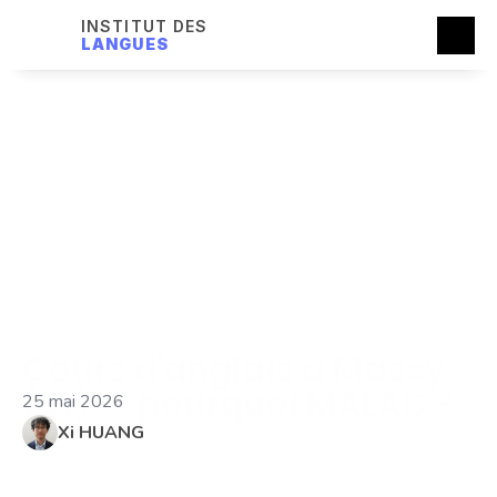
INSTITUT DES
LANGUES
Cours d'anglais à Massy 
(91) — pourquoi MALAC ?
25 mai 2026
Xi HUANG