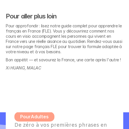
Pour aller plus loin
Pour approfondir : lisez notre guide complet pour apprendre le 
français en France (FLE). Vous y découvrirez comment nos 
cours en visio accompagnent les personnes qui vivent en 
France vers une réelle aisance au quotidien. Rendez-vous aussi 
sur notre page français FLE pour trouver la formule adaptée à 
votre niveau et à vos besoins.
Découvrez nos 
Bon appétit — et savourez la France, une carte après l'autre !
formations en
Xi HUANG, MALAC
Allemand A1 - Grands 
débutants
Pour
Adultes
De zéro à vos premières phrases en 