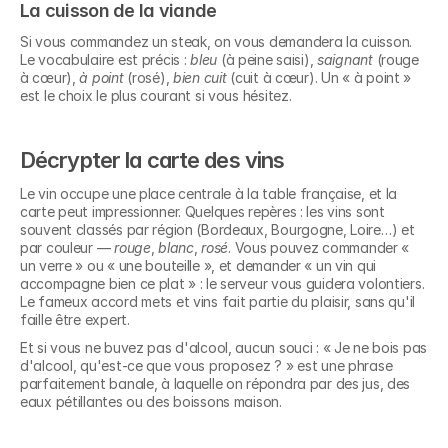
La cuisson de la viande
Si vous commandez un steak, on vous demandera la cuisson. 
Le vocabulaire est précis : 
bleu
 (à peine saisi), 
saignant
 (rouge 
à cœur), 
à point
 (rosé), 
bien cuit
 (cuit à cœur). Un « à point » 
est le choix le plus courant si vous hésitez.
Décrypter la carte des vins
Le vin occupe une place centrale à la table française, et la 
carte peut impressionner. Quelques repères : les vins sont 
souvent classés par région (Bordeaux, Bourgogne, Loire…) et 
par couleur — 
rouge
, 
blanc
, 
rosé
. Vous pouvez commander « 
un verre » ou « une bouteille », et demander « un vin qui 
accompagne bien ce plat » : le serveur vous guidera volontiers. 
Le fameux accord mets et vins fait partie du plaisir, sans qu'il 
faille être expert.
Et si vous ne buvez pas d'alcool, aucun souci : « Je ne bois pas 
d'alcool, qu'est-ce que vous proposez ? » est une phrase 
parfaitement banale, à laquelle on répondra par des jus, des 
eaux pétillantes ou des boissons maison.