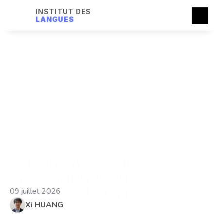
INSTITUT DES
LANGUES
Cuisine française : 
commander au 
restaurant en France
09 juillet 2026
Xi HUANG