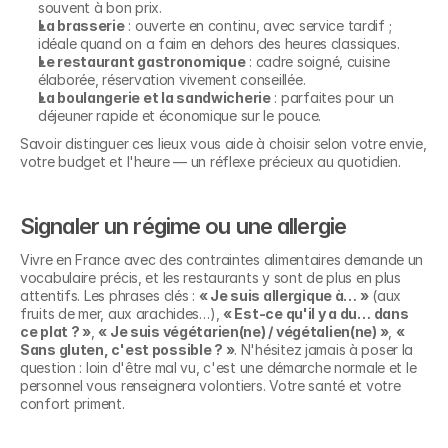
souvent à bon prix.
La brasserie
 : ouverte en continu, avec service tardif ; 
idéale quand on a faim en dehors des heures classiques.
Le restaurant gastronomique
 : cadre soigné, cuisine 
élaborée, réservation vivement conseillée.
La boulangerie et la sandwicherie
 : parfaites pour un 
déjeuner rapide et économique sur le pouce.
Savoir distinguer ces lieux vous aide à choisir selon votre envie, 
votre budget et l'heure — un réflexe précieux au quotidien.
Signaler un régime ou une allergie
Vivre en France avec des contraintes alimentaires demande un 
vocabulaire précis, et les restaurants y sont de plus en plus 
attentifs. Les phrases clés : 
« Je suis allergique à… »
 (aux 
fruits de mer, aux arachides…), 
« Est-ce qu'il y a du… dans 
ce plat ? »
, 
« Je suis végétarien(ne) / végétalien(ne) »
, 
« 
Sans gluten, c'est possible ? »
. N'hésitez jamais à poser la 
question : loin d'être mal vu, c'est une démarche normale et le 
personnel vous renseignera volontiers. Votre santé et votre 
confort priment.