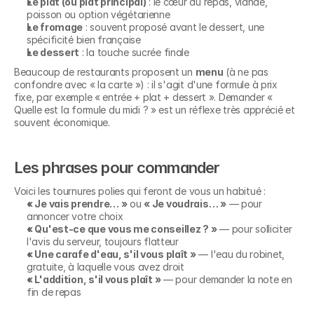
Le plat (ou plat principal)
 : le cœur du repas, viande, 
poisson ou option végétarienne
Le fromage
 : souvent proposé avant le dessert, une 
spécificité bien française
Le dessert
 : la touche sucrée finale
Beaucoup de restaurants proposent un 
menu
 (à ne pas 
confondre avec « la carte ») : il s'agit d'une formule à prix 
fixe, par exemple « entrée + plat + dessert ». Demander « 
Quelle est la formule du midi ? » est un réflexe très apprécié et 
souvent économique.
Les phrases pour commander
Voici les tournures polies qui feront de vous un habitué :
« Je vais prendre… »
 ou 
« Je voudrais… »
 — pour 
annoncer votre choix
« Qu'est-ce que vous me conseillez ? »
 — pour solliciter 
l'avis du serveur, toujours flatteur
« Une carafe d'eau, s'il vous plaît »
 — l'eau du robinet, 
gratuite, à laquelle vous avez droit
« L'addition, s'il vous plaît »
 — pour demander la note en 
fin de repas