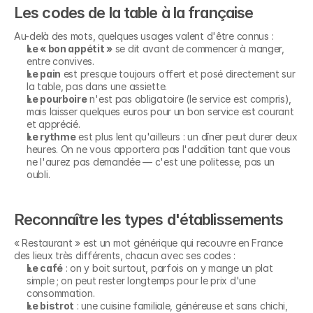
Les codes de la table à la française
Au-delà des mots, quelques usages valent d'être connus :
Le « bon appétit »
 se dit avant de commencer à manger, 
entre convives.
Le pain
 est presque toujours offert et posé directement sur 
la table, pas dans une assiette.
Le pourboire
 n'est pas obligatoire (le service est compris), 
mais laisser quelques euros pour un bon service est courant 
et apprécié.
Le rythme
 est plus lent qu'ailleurs : un dîner peut durer deux 
heures. On ne vous apportera pas l'addition tant que vous 
ne l'aurez pas demandée — c'est une politesse, pas un 
oubli.
Reconnaître les types d'établissements
« Restaurant » est un mot générique qui recouvre en France 
des lieux très différents, chacun avec ses codes :
Le café
 : on y boit surtout, parfois on y mange un plat 
simple ; on peut rester longtemps pour le prix d'une 
consommation.
Le bistrot
 : une cuisine familiale, généreuse et sans chichi, 