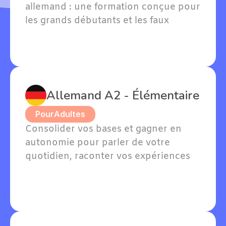
allemand : une formation conçue pour 
les grands débutants et les faux 
débutants avec quelques notions. 
Willkommen — bienvenue dans votre 
apprentissage !
Allemand A2 - Élémentaire
Pour
Adultes
Consolider vos bases et gagner en 
autonomie pour parler de votre 
quotidien, raconter vos expériences 
passées et exprimer vos goûts en 
allemand.