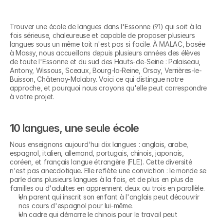
Trouver une école de langues dans l'Essonne (91) qui soit à la 
fois sérieuse, chaleureuse et capable de proposer plusieurs 
langues sous un même toit n'est pas si facile. À MALAC, basée 
à Massy, nous accueillons depuis plusieurs années des élèves 
de toute l'Essonne et du sud des Hauts-de-Seine : Palaiseau, 
Antony, Wissous, Sceaux, Bourg-la-Reine, Orsay, Verrières-le-
Buisson, Châtenay-Malabry. Voici ce qui distingue notre 
approche, et pourquoi nous croyons qu'elle peut correspondre 
à votre projet.
10 langues, une seule école
Nous enseignons aujourd'hui dix langues : anglais, arabe, 
espagnol, italien, allemand, portugais, chinois, japonais, 
coréen, et français langue étrangère (FLE). Cette diversité 
n'est pas anecdotique. Elle reflète une conviction : le monde se 
parle dans plusieurs langues à la fois, et de plus en plus de 
familles ou d'adultes en apprennent deux ou trois en parallèle.
Un parent qui inscrit son enfant à l'anglais peut découvrir 
nos cours d'espagnol pour lui-même.
Un cadre qui démarre le chinois pour le travail peut 