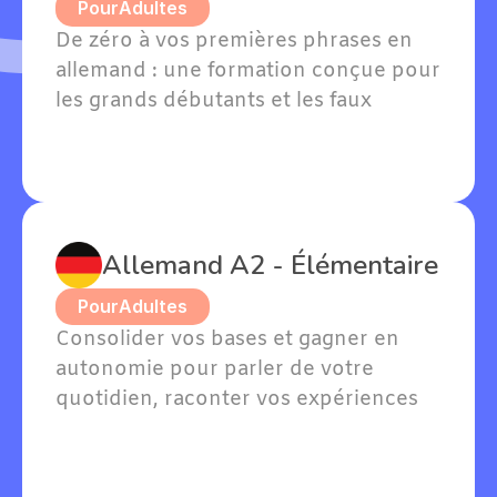
Pour
Adultes
De zéro à vos premières phrases en 
allemand : une formation conçue pour 
les grands débutants et les faux 
débutants avec quelques notions. 
Willkommen — bienvenue dans votre 
apprentissage !
Allemand A2 - Élémentaire
Pour
Adultes
Consolider vos bases et gagner en 
autonomie pour parler de votre 
quotidien, raconter vos expériences 
passées et exprimer vos goûts en 
allemand.