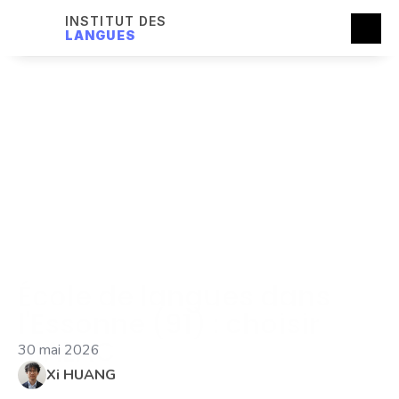
INSTITUT DES
LANGUES
École de langues dans 
l'Essonne (91) : choisir 
MALAC
30 mai 2026
Xi HUANG