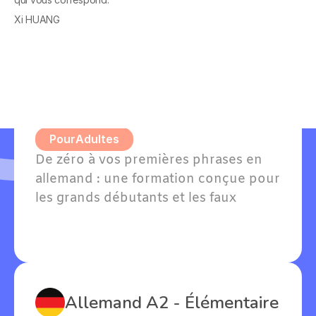
formations en
Xi HUANG
Allemand A1 - Grands 
débutants
Pour
Adultes
De zéro à vos premières phrases en 
allemand : une formation conçue pour 
les grands débutants et les faux 
débutants avec quelques notions. 
Willkommen — bienvenue dans votre 
apprentissage !
Allemand A2 - Élémentaire