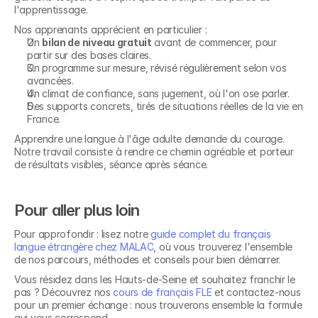
l'apprentissage.
Nos apprenants apprécient en particulier :
Un 
bilan de niveau gratuit
 avant de commencer, pour 
partir sur des bases claires.
Un programme sur mesure, révisé régulièrement selon vos 
avancées.
Un climat de confiance, sans jugement, où l'on ose parler.
Des supports concrets, tirés de situations réelles de la vie en 
France.
Apprendre une langue à l'âge adulte demande du courage. 
Notre travail consiste à rendre ce chemin agréable et porteur 
de résultats visibles, séance après séance.
Pour aller plus loin
Pour approfondir : lisez notre 
guide complet du français 
langue étrangère chez MALAC
, où vous trouverez l'ensemble 
de nos parcours, méthodes et conseils pour bien démarrer.
Vous résidez dans les Hauts-de-Seine et souhaitez franchir le 
pas ? Découvrez nos 
cours de français FLE
 et contactez-nous 
Découvrez nos 
pour un premier échange : nous trouverons ensemble la formule 
qui vous correspond.