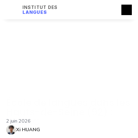
INSTITUT DES
LANGUES
École de langues dans les 
Hauts-de-Seine (92) : 
MALAC
2 juin 2026
Xi HUANG