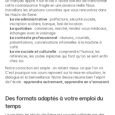
un français appris « sur le tas ». Notre rôle est de transformer 
cette connaissance fragile en une aisance réelle. Nous 
travaillons les situations concrètes que vous rencontrez dans 
les Hauts-de-Seine :
La vie administrative
 : préfecture, sécurité sociale, 
inscription scolaire, banque, bail de location.
Le quotidien
 : commerces, marché, rendez-vous médicaux, 
échanges avec le voisinage.
Le contexte professionnel
 : réunions, courriels, 
présentations, conversations informelles à la machine à 
café.
La vie sociale et culturelle
 : comprendre l'humour, les 
références, les codes implicites qui font qu'on se sent enfin 
chez soi.
Notre conviction est simple : on retient mieux ce que l'on vit. 
C'est pourquoi nos cours reposent sur la mise en situation, le 
dialogue et la bienveillance. Notre devise résume bien l'esprit 
de l'école : 
apprendre autrement, apprendre en s'amusant
.
Des formats adaptés à votre emploi du 
temps
La vie dans les Hauts-de-Seine est souvent rythmée par des 