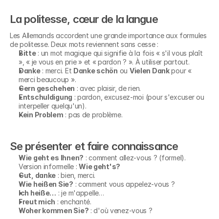
La politesse, cœur de la langue
Les Allemands accordent une grande importance aux formules 
de politesse. Deux mots reviennent sans cesse :
Bitte
 : un mot magique qui signifie à la fois « s'il vous plaît 
», « je vous en prie » et « pardon ? ». À utiliser partout.
Danke
 : merci. Et 
Danke schön
 ou 
Vielen Dank
 pour « 
merci beaucoup ».
Gern geschehen
 : avec plaisir, de rien.
Entschuldigung
 : pardon, excusez-moi (pour s'excuser ou 
interpeller quelqu'un).
Kein Problem
 : pas de problème.
Se présenter et faire connaissance
Wie geht es Ihnen?
 : comment allez-vous ? (formel). 
Version informelle : 
Wie geht's?
Gut, danke
 : bien, merci.
Wie heißen Sie?
 : comment vous appelez-vous ?
Ich heiße…
 : je m'appelle…
Freut mich
 : enchanté.
Woher kommen Sie?
 : d'où venez-vous ?