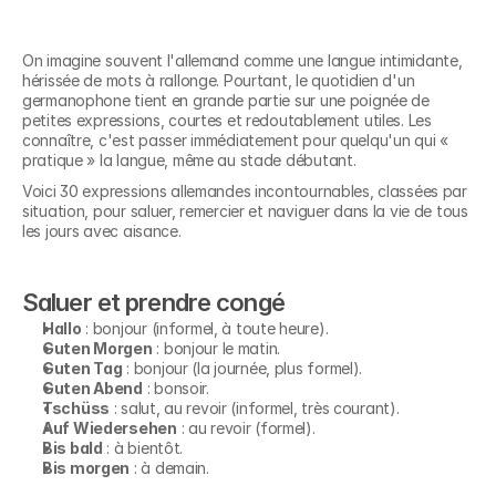
On imagine souvent l'allemand comme une langue intimidante, 
hérissée de mots à rallonge. Pourtant, le quotidien d'un 
germanophone tient en grande partie sur une poignée de 
petites expressions, courtes et redoutablement utiles. Les 
connaître, c'est passer immédiatement pour quelqu'un qui « 
pratique » la langue, même au stade débutant.
Voici 30 expressions allemandes incontournables, classées par 
situation, pour saluer, remercier et naviguer dans la vie de tous 
les jours avec aisance.
Saluer et prendre congé
Hallo
 : bonjour (informel, à toute heure).
Guten Morgen
 : bonjour le matin.
Guten Tag
 : bonjour (la journée, plus formel).
Guten Abend
 : bonsoir.
Tschüss
 : salut, au revoir (informel, très courant).
Auf Wiedersehen
 : au revoir (formel).
Bis bald
 : à bientôt.
Bis morgen
 : à demain.