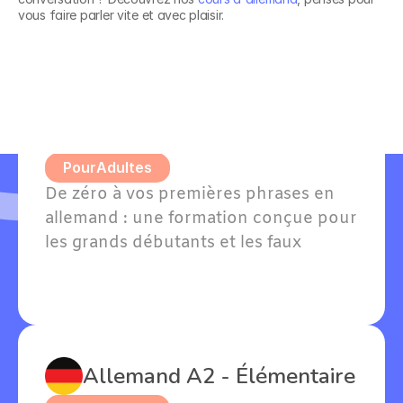
formations en
vous faire parler vite et avec plaisir.
Allemand A1 - Grands 
débutants
Pour
Adultes
De zéro à vos premières phrases en 
allemand : une formation conçue pour 
les grands débutants et les faux 
débutants avec quelques notions. 
Willkommen — bienvenue dans votre 
apprentissage !
Allemand A2 - Élémentaire