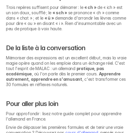
Trois repères suffisent pour démarrer : le 
« ch »
 de « ich » est 
un son doux, soufflé ; le 
« sch »
 se prononce « ch » comme 
dans « chat » ; et le 
« ü »
 demande d'arrondir les lèvres comme 
pour dire « ou » en disant « i ». Rien d'insurmontable avec un 
peu de pratique à voix haute.
De la liste à la conversation
Mémoriser des expressions est un excellent début, mais la vraie 
magie opère quand on les emploie dans un échange réel. C'est 
tout l'esprit de MALAC : un allemand 
pratique, pas 
académique
, où l'on parle dès le premier cours. 
Apprendre 
autrement, apprendre en s'amusant
, c'est transformer ces 
30 formules en réflexes naturels.
Pour aller plus loin
Pour approfondir : lisez notre guide complet pour apprendre 
l'allemand en France.
Découvrez nos 
Envie de dépasser les premières formules et de tenir une vraie 
conversation ? Découvrez nos 
cours d'allemand
, pensés pour 