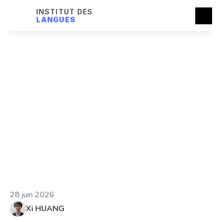
INSTITUT DES
LANGUES
Bitte, Danke, Tschüss : 30 
expressions allemandes 
incontournables
28 juin 2026
Xi HUANG