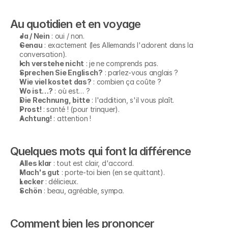
Au quotidien et en voyage
Ja / Nein
 : oui / non.
Genau
 : exactement (les Allemands l'adorent dans la 
conversation).
Ich verstehe nicht
 : je ne comprends pas.
Sprechen Sie Englisch?
 : parlez-vous anglais ?
Wie viel kostet das?
 : combien ça coûte ?
Wo ist…?
 : où est… ?
Die Rechnung, bitte
 : l'addition, s'il vous plaît.
Prost!
 : santé ! (pour trinquer).
Achtung!
 : attention !
Quelques mots qui font la différence
Alles klar
 : tout est clair, d'accord.
Mach's gut
 : porte-toi bien (en se quittant).
Lecker
 : délicieux.
Schön
 : beau, agréable, sympa.
Comment bien les prononcer