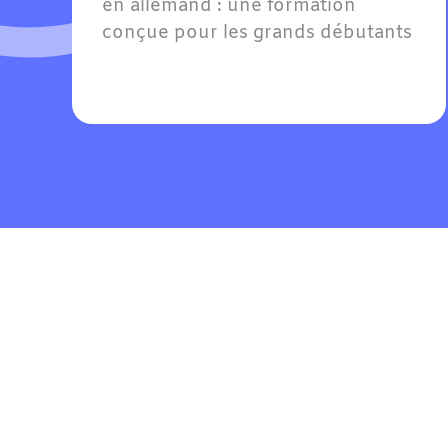
en allemand : une formation 
conçue pour les grands débutants 
et les faux débutants avec 
quelques notions. Willkommen — 
bienvenue dans votre 
apprentissage !