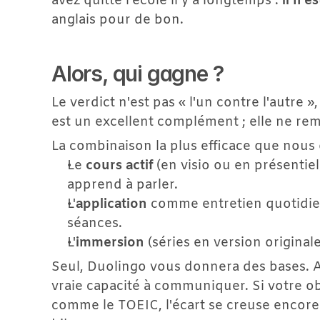
avez quitté l'école il y a longtemps : 
il n'e
anglais pour de bon.
Alors, qui gagne ?
Le verdict n'est pas « l'un contre l'autre »,
est un excellent complément ; elle ne rem
La combinaison la plus efficace que nous
Le 
cours actif
 (en visio ou en présentie
apprend à parler.
L'
application
 comme entretien quotidien
séances.
L'
immersion
 (séries en version original
Seul, Duolingo vous donnera des bases. A
vraie capacité à communiquer. Si votre obj
comme le TOEIC, l'écart se creuse encore