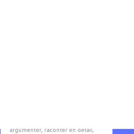
Allemand B1 - Seuil
Pour
Adultes
Atteindre le seuil d'autonomie : 
argumenter, raconter en détail, 