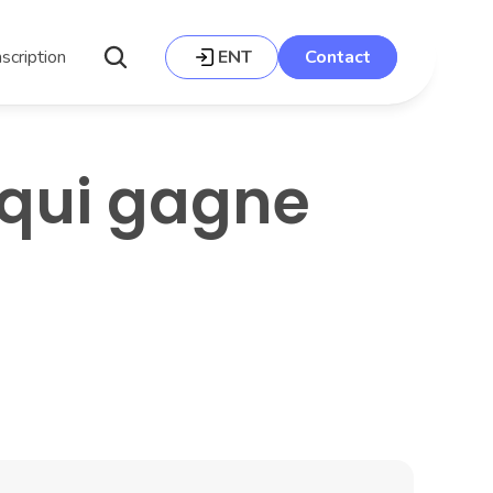
nscription
ENT
Contact
qui gagne 
Photo : Adrien sur Unsplash.