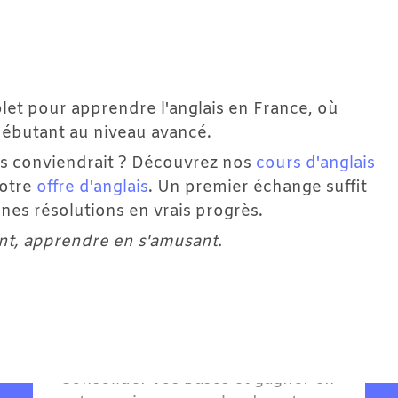
let pour apprendre l'anglais en France, où 
débutant au niveau avancé.
us conviendrait ? Découvrez nos 
cours d'anglais 
otre 
offre d'anglais
. Un premier échange suffit 
es résolutions en vrais progrès.
mations en
, apprendre en s'amusant.
Allemand A2 - 
Élémentaire
Pour
Adultes
Consolider vos bases et gagner en 