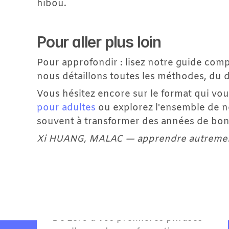
hibou.
Pour aller plus loin
Pour approfondir : lisez notre guide comp
nous détaillons toutes les méthodes, du 
Vous hésitez encore sur le format qui vo
pour adultes
 ou explorez l'ensemble de n
souvent à transformer des années de bonn
Découvrez nos for
Xi HUANG, MALAC — apprendre autrement
Allemand A1 - Grands 
débutants
Pour
Adultes
De zéro à vos premières phrases 