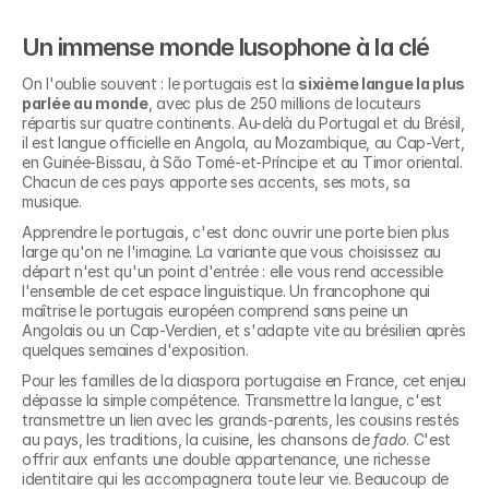
Un immense monde lusophone à la clé
On l'oublie souvent : le portugais est la 
sixième langue la plus 
parlée au monde
, avec plus de 250 millions de locuteurs 
répartis sur quatre continents. Au-delà du Portugal et du Brésil, 
il est langue officielle en Angola, au Mozambique, au Cap-Vert, 
en Guinée-Bissau, à São Tomé-et-Príncipe et au Timor oriental. 
Chacun de ces pays apporte ses accents, ses mots, sa 
musique.
Apprendre le portugais, c'est donc ouvrir une porte bien plus 
large qu'on ne l'imagine. La variante que vous choisissez au 
départ n'est qu'un point d'entrée : elle vous rend accessible 
l'ensemble de cet espace linguistique. Un francophone qui 
maîtrise le portugais européen comprend sans peine un 
Angolais ou un Cap-Verdien, et s'adapte vite au brésilien après 
quelques semaines d'exposition.
Pour les familles de la diaspora portugaise en France, cet enjeu 
dépasse la simple compétence. Transmettre la langue, c'est 
transmettre un lien avec les grands-parents, les cousins restés 
au pays, les traditions, la cuisine, les chansons de 
fado
. C'est 
offrir aux enfants une double appartenance, une richesse 
identitaire qui les accompagnera toute leur vie. Beaucoup de 