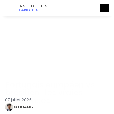
INSTITUT DES
LANGUES
Portugais européen vs 
brésilien : les vraies 
différences
07 juillet 2026
Xi HUANG