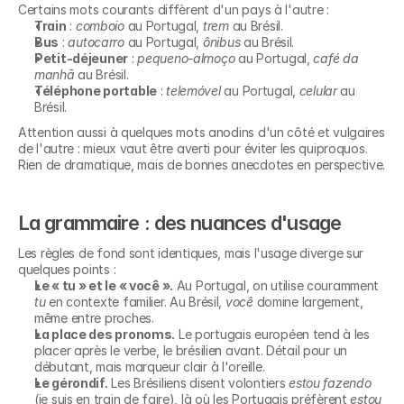
Certains mots courants diffèrent d'un pays à l'autre :
Train
 : 
comboio
 au Portugal, 
trem
 au Brésil.
Bus
 : 
autocarro
 au Portugal, 
ônibus
 au Brésil.
Petit-déjeuner
 : 
pequeno-almoço
 au Portugal, 
café da 
manhã
 au Brésil.
Téléphone portable
 : 
telemóvel
 au Portugal, 
celular
 au 
Brésil.
Attention aussi à quelques mots anodins d'un côté et vulgaires 
de l'autre : mieux vaut être averti pour éviter les quiproquos. 
Rien de dramatique, mais de bonnes anecdotes en perspective.
La grammaire : des nuances d'usage
Les règles de fond sont identiques, mais l'usage diverge sur 
quelques points :
Le « tu » et le « você ».
 Au Portugal, on utilise couramment 
tu
 en contexte familier. Au Brésil, 
você
 domine largement, 
même entre proches.
La place des pronoms.
 Le portugais européen tend à les 
placer après le verbe, le brésilien avant. Détail pour un 
débutant, mais marqueur clair à l'oreille.
Le gérondif.
 Les Brésiliens disent volontiers 
estou fazendo
(je suis en train de faire), là où les Portugais préfèrent 
estou 