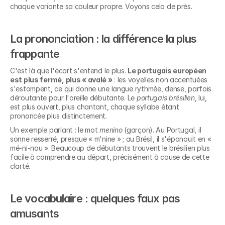
chaque variante sa couleur propre. Voyons cela de près.
La prononciation : la différence la plus 
frappante
C'est là que l'écart s'entend le plus. 
Le portugais européen 
est plus fermé, plus « avalé »
 : les voyelles non accentuées 
s'estompent, ce qui donne une langue rythmée, dense, parfois 
déroutante pour l'oreille débutante. Le 
portugais brésilien
, lui, 
est plus ouvert, plus chantant, chaque syllabe étant 
prononcée plus distinctement.
Un exemple parlant : le mot 
menino
 (garçon). Au Portugal, il 
sonne resserré, presque « m'nine » ; au Brésil, il s'épanouit en « 
mé-ni-nou ». Beaucoup de débutants trouvent le brésilien plus 
facile à comprendre au départ, précisément à cause de cette 
clarté.
Le vocabulaire : quelques faux pas 
amusants