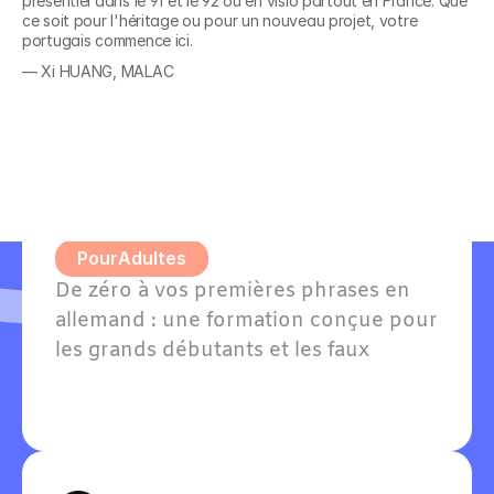
présentiel dans le 91 et le 92 ou en visio partout en France. Que 
Découvrez nos 
ce soit pour l'héritage ou pour un nouveau projet, votre 
portugais commence ici.
formations en
— Xi HUANG, MALAC
Allemand A1 - Grands 
débutants
Pour
Adultes
De zéro à vos premières phrases en 
allemand : une formation conçue pour 
les grands débutants et les faux 
débutants avec quelques notions. 
Willkommen — bienvenue dans votre 
apprentissage !