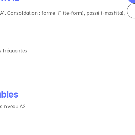
1. Consolidation : forme て (te-form), passé (-mashita), 
s fréquentes
ables
s niveau A2