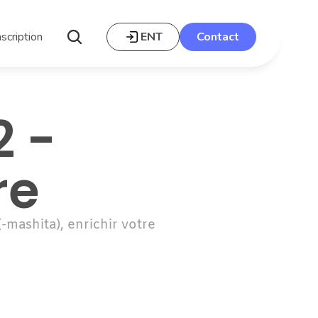
nscription
ENT
Contact
 - 
re
-mashita), enrichir votre 