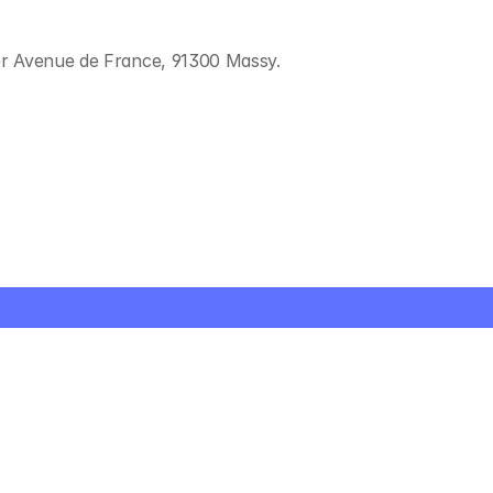
Atteindre le seuil d'autonomie en j
n 
: maîtriser le keigo (langue polie), 
er Avenue de France, 91300 Massy.
atakana, 
argumenter, comprendre l'essentiel
texte et soutenir une conversation
oso — 