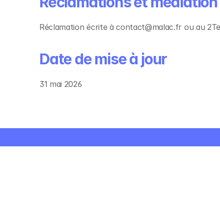
Réclamations et médiation
Pour
Adultes
De zéro à vos premières phrases e
Réclamation écrite à contact@malac.fr ou au 2T
japonais : maîtriser les hiragana, k
premiers kanji et engager une 
Date de mise à jour
conversation simple. ようこそ (yōk
bienvenue) !
31 mai 2026