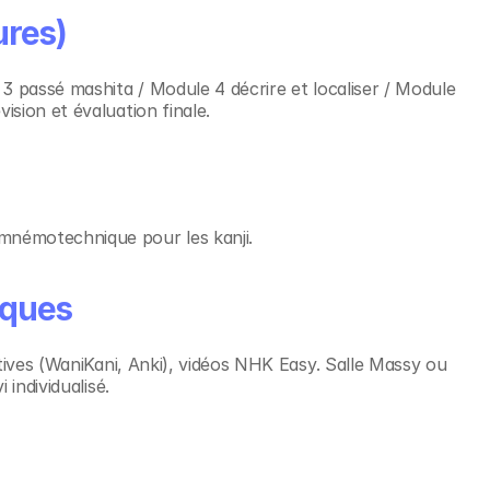
ures)
3 passé mashita / Module 4 décrire et localiser / Module 
sion et évaluation finale.
némotechnique pour les kanji.
iques
tives (WaniKani, Anki), vidéos NHK Easy. Salle Massy ou 
 individualisé.