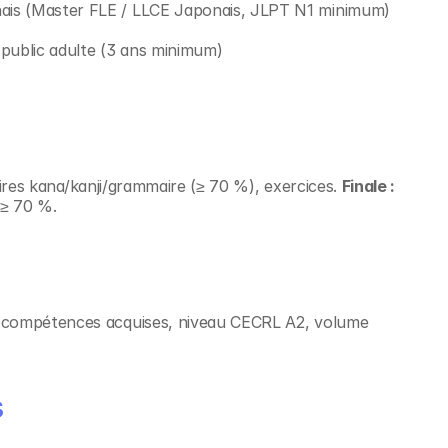
nais (Master FLE / LLCE Japonais, JLPT N1 minimum)
public adulte (3 ans minimum)
res kana/kanji/grammaire (≥ 70 %), exercices. 
Finale :
 ≥ 70 %.
t compétences acquises, niveau CECRL A2, volume 
s