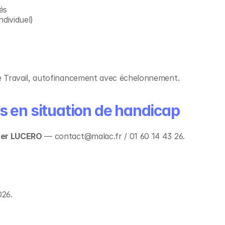
és
dividuel)
 Travail, autofinancement avec échelonnement.
s en situation de handicap
ther LUCERO
 — contact@malac.fr / 01 60 14 43 26.
si
026.
Japonais B1 - Seuil
Pour
Adultes