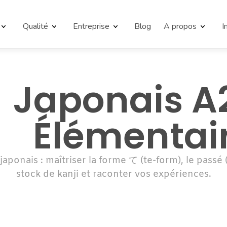
Qualité
Entreprise
Blog
A propos
I
Japonais A2
Élémentai
aponais : maîtriser la forme て (te-form), le passé (
stock de kanji et raconter vos expériences.