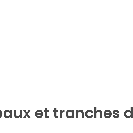
thode ludique et 
📈 Progression 
ace
individualisée
eçon est pensée comme un 
Nous adaptons nos cours a
sons, histoires, activités 
et au niveau de chaque enfa
ves… Les enfants 
favoriser la confiance, la mo
t sans s’en rendre compte 
et des progrès durables.
’amusant.
S'inscrire à l'année 2026/27
Demande d'info
eaux et tranches 