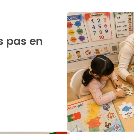
s pas en 
prononciation de la 
re des consignes simples
en chantant et en jouant