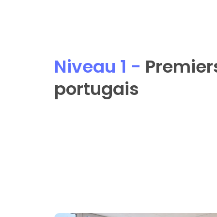
Niveau 1 -
 Premier
portugais
Écouter, répéter pour maîtriser la 
langue portugaise
Compter, nommer des objets, suiv
Apprendre le vocabulaire basique 
Découvrir