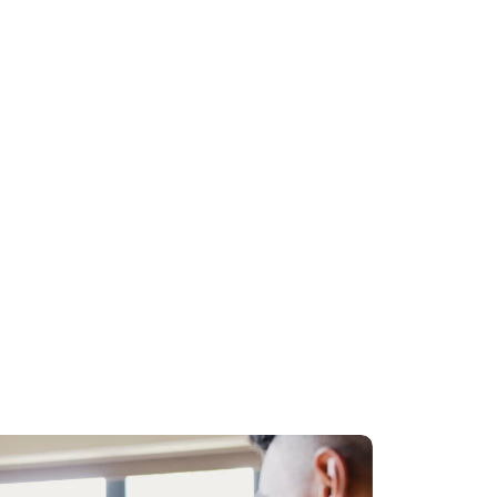
ses simples
e caractères de base
situations du quotidien