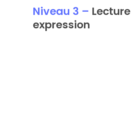
Niveau 3 –
 Lecture
expression
Lire des textes développé écrire d
Présenter des idées à l’oral et à l’éc
Projets créatifs en portugais
Découvrir