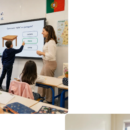
Mini-dialogues, phra
Lecture et écriture d
S’exprimer dans des 
Découvrir