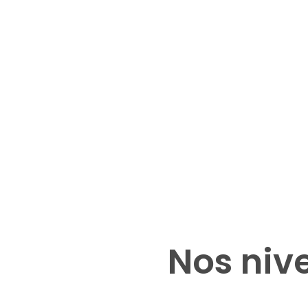
🎓 Enseignants natifs 
🪁 Mé
et diplômés
effic
Nos professeurs sont lusophones 
Chaque l
natifs et qualifiés, experts dans 
jeu : chan
l’enseignement aux enfants.
interacti
apprennen
tout en s
Nos niv