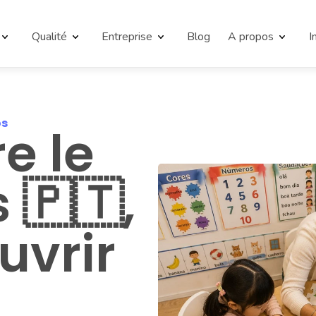
Qualité
Entreprise
Blog
A propos
I
os
 le 
🇵🇹, 
uvrir 