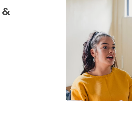
 & 
es textes courts
rit