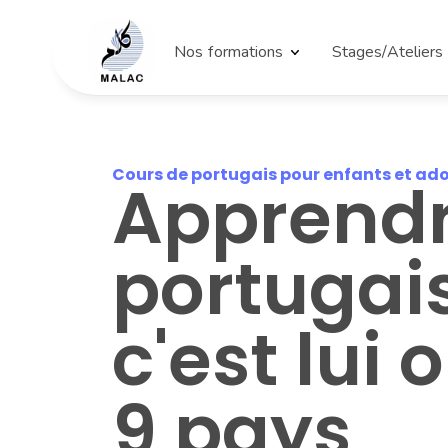
Nos formations
Stages/Ateliers
Cours de portugais pour enfants et ad
Apprendre
portugais 
c'est lui o
9 pays