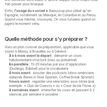
fait passer pour brusque.
Enfin, 
l'usage du « usted »
. Beaucoup plus utilisé qu'en 
Espagne, notamment au Mexique, en Colombie et au Pérou. 
Quand vous hésitez, vouvoyez. On vous tutoiera quand on 
jugera le moment venu.
Quelle méthode pour s'y préparer ?
Voici un plan concret de préparation, applicable que vous 
soyez à Massy, à Bruxelles ou à Genève :
3 à 6 mois avant le départ
 : démarrer un cours 
hebdomadaire structuré (visio ou présentiel)
En parallèle
 : 15-20 minutes par jour d'application 
(Duolingo, Babbel) pour le vocabulaire
2 mois avant
 : écouter des podcasts latino-américains 
adaptés (News in Slow Spanish, Coffee Break Spanish)
1 mois avant
 : regarder une série latino sous-titrée (par 
exemple : « Club de Cuervos » ou « Casa de las Flores »)
2 semaines avant
 : intensifier les cours en passant à 2 
séances par semaine si possible