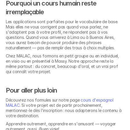
Pourquoi un cours humain reste 
irremplaçable
Les applications sont parfaites pour le vocabulaire de base. 
Mais elles ne vous corrigent pas quand vous parlez, ne 
s'adaptent pas à votre profil, ne répondent pas à vos 
questions. Quand vous arriverez à Lima ou à Buenos Aires, 
vous aurez besoin de pouvoir produire des phrases 
naturellement — pas de remplir des trous à choix multiples.
Chez MALAC, nous formons en petit groupe ou en individuel, 
en visio ou en présentiel à Massy. Notre approche reste la 
même partout : du concret, beaucoup d'oral, et un vrai prof 
qui connaît votre projet.
Pour aller plus loin
Découvrez nos formules sur notre page 
cours d'espagnol 
MALAC
. Si votre projet est de partir prochainement, 
mentionnez-le dès l'inscription : nous adapterons le contenu à 
Découvrez nos 
votre destination.
formations en
Apprendre autrement, apprendre en s'amusant — voyager 
autrement, aussi. ¡Buen viaje!