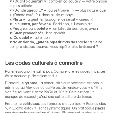
« ¿Cuánto cuesta? »
 : combien ça coûte ? — votre phrase 
la plus utilisée
« ¿Dónde queda…? »
 : où se trouve… ? — plus naturel que 
« ¿Dónde está…? » dans plusieurs pays
« Plata »
 : argent (en Espagne, ce serait « dinero »)
« La cuenta, por favor »
 : l'addition, s'il vous plaît
« Pasaje »
 ou 
« boleto »
 : un billet de bus, train, avion
« ¡Buen provecho! »
 : bon appétit
« ¡Cuidado! »
 : attention !
« No entiendo, ¿puede repetir más despacio? »
 : je ne 
comprends pas, pouvez-vous répéter plus lentement ?
Les codes culturels à connaître
Parler espagnol ne suffit pas. Comprendre les codes implicites 
évite beaucoup de malentendus.
D'abord, 
le rythme
. La ponctualité européenne n'est pas la 
même qu'au Mexique ou au Pérou. Un rendez-vous « à 19h » 
signifie souvent « entre 19h30 et 20h ». Ce n'est pas un 
manque de respect ; c'est une autre culture du temps.
Ensuite, 
la politesse
. Les formules d'ouverture (« Buenos días 
», « ¿Cómo está? ») sont systématiques. On n'attaque jamais 
une demande sans saluer d'abord. Skipper cette étape vous 