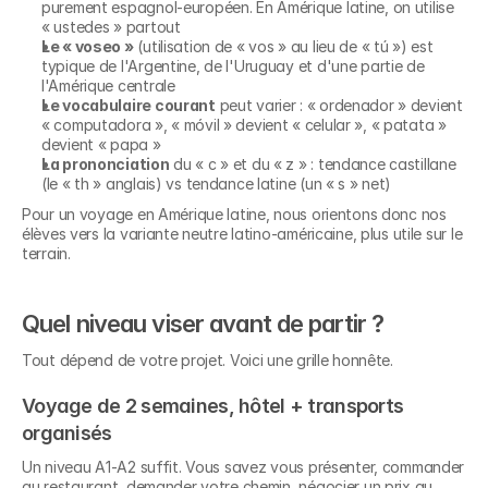
purement espagnol-européen. En Amérique latine, on utilise 
« ustedes » partout
Le « voseo »
 (utilisation de « vos » au lieu de « tú ») est 
typique de l'Argentine, de l'Uruguay et d'une partie de 
l'Amérique centrale
Le vocabulaire courant
 peut varier : « ordenador » devient 
« computadora », « móvil » devient « celular », « patata » 
devient « papa »
La prononciation
 du « c » et du « z » : tendance castillane 
(le « th » anglais) vs tendance latine (un « s » net)
Pour un voyage en Amérique latine, nous orientons donc nos 
élèves vers la variante neutre latino-américaine, plus utile sur le 
terrain.
Quel niveau viser avant de partir ?
Tout dépend de votre projet. Voici une grille honnête.
Voyage de 2 semaines, hôtel + transports 
organisés
Un niveau A1-A2 suffit. Vous savez vous présenter, commander 
au restaurant, demander votre chemin, négocier un prix au 