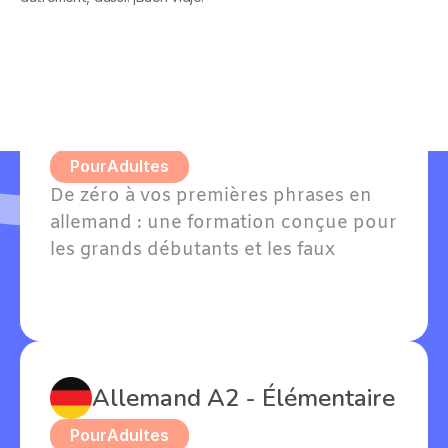
Allemand A1 - Grands 
débutants
Pour
Adultes
De zéro à vos premières phrases en 
allemand : une formation conçue pour 
les grands débutants et les faux 
débutants avec quelques notions. 
Willkommen — bienvenue dans votre 
apprentissage !
Allemand A2 - Élémentaire
Pour
Adultes