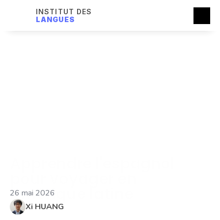
INSTITUT DES
LANGUES
Apprendre l'espagnol 
pour voyager en 
Amérique latine
26 mai 2026
Xi HUANG