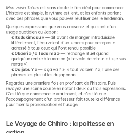
Mon voisin Totoro
 est sans doute le film idéal pour commencer. 
L'histoire est simple, le rythme est lent, et les enfants parlent 
avec des phrases que vous pouvez réutiliser dès le lendemain.
Quelques expressions que vous croiserez et qui sont d'un 
usage quotidien au Japon :
« Itadakimasu »
 — dit avant de manger, intraduisible 
littéralement, l'équivalent d'un « merci pour ce repas » 
adressé à tous ceux qui l'ont rendu possible.
« Okaeri » / « Tadaima »
 — l'échange rituel quand 
quelqu'un rentre à la maison (« te voilà de retour » / « je suis 
rentré »).
« Daijobu ? »
 — « ça va ? », « tout va bien ? », l'une des 
phrases les plus utiles du japonais.
Regardez une première fois en profitant de l'histoire. Puis 
revoyez une scène courte en notant deux ou trois expressions. 
C'est là que commence le vrai travail, et c'est là que 
l'accompagnement d'un professeur fait toute la différence 
pour fixer la prononciation et l'usage.
Le Voyage de Chihiro : la politesse en 
action