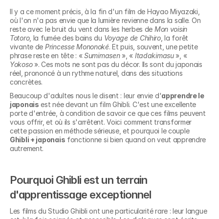
Il y a ce moment précis, à la fin d'un film de Hayao Miyazaki, 
où l'on n'a pas envie que la lumière revienne dans la salle. On 
reste avec le bruit du vent dans les herbes de 
Mon voisin 
Totoro
, la fumée des bains du 
Voyage de Chihiro
, la forêt 
vivante de 
Princesse Mononoké
. Et puis, souvent, une petite 
phrase reste en tête : « 
Sumimasen
 », « 
Itadakimasu
 », « 
Yokoso
 ». Ces mots ne sont pas du décor. Ils sont du japonais 
réel, prononcé à un rythme naturel, dans des situations 
concrètes.
Beaucoup d'adultes nous le disent : leur envie d'
apprendre le 
japonais
 est née devant un film Ghibli. C'est une excellente 
porte d'entrée, à condition de savoir ce que ces films peuvent 
vous offrir, et où ils s'arrêtent. Voici comment transformer 
cette passion en méthode sérieuse, et pourquoi le couple 
Ghibli + japonais
 fonctionne si bien quand on veut apprendre 
autrement.
Pourquoi Ghibli est un terrain 
d'apprentissage exceptionnel
Les films du Studio Ghibli ont une particularité rare : leur langue 