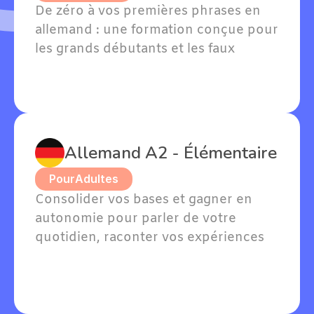
De zéro à vos premières phrases en 
allemand : une formation conçue pour 
les grands débutants et les faux 
débutants avec quelques notions. 
Willkommen — bienvenue dans votre 
apprentissage !
Allemand A2 - Élémentaire
Pour
Adultes
Consolider vos bases et gagner en 
autonomie pour parler de votre 
quotidien, raconter vos expériences 
passées et exprimer vos goûts en 
allemand.