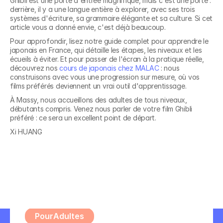
Ghibli est une porte d'entrée magnifique, mais c'est une porte : 
derrière, il y a une langue entière à explorer, avec ses trois 
systèmes d'écriture, sa grammaire élégante et sa culture. Si cet 
article vous a donné envie, c'est déjà beaucoup.
Pour approfondir, lisez notre guide complet pour apprendre le 
japonais en France, qui détaille les étapes, les niveaux et les 
écueils à éviter. Et pour passer de l'écran à la pratique réelle, 
découvrez nos 
cours de japonais chez MALAC
 : nous 
construisons avec vous une progression sur mesure, où vos 
films préférés deviennent un vrai outil d'apprentissage.
À Massy, nous accueillons des adultes de tous niveaux, 
Découvrez nos 
débutants compris. Venez nous parler de votre film Ghibli 
préféré : ce sera un excellent point de départ.
formations en
Xi HUANG
Allemand A1 - Grands 
débutants
Pour
Adultes