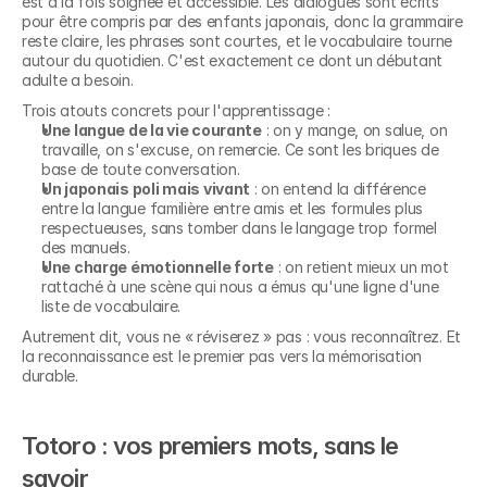
est à la fois soignée et accessible. Les dialogues sont écrits 
pour être compris par des enfants japonais, donc la grammaire 
reste claire, les phrases sont courtes, et le vocabulaire tourne 
autour du quotidien. C'est exactement ce dont un débutant 
adulte a besoin.
Trois atouts concrets pour l'apprentissage :
Une langue de la vie courante
 : on y mange, on salue, on 
travaille, on s'excuse, on remercie. Ce sont les briques de 
base de toute conversation.
Un japonais poli mais vivant
 : on entend la différence 
entre la langue familière entre amis et les formules plus 
respectueuses, sans tomber dans le langage trop formel 
des manuels.
Une charge émotionnelle forte
 : on retient mieux un mot 
rattaché à une scène qui nous a émus qu'une ligne d'une 
liste de vocabulaire.
Autrement dit, vous ne « réviserez » pas : vous reconnaîtrez. Et 
la reconnaissance est le premier pas vers la mémorisation 
durable.
Totoro : vos premiers mots, sans le 
savoir