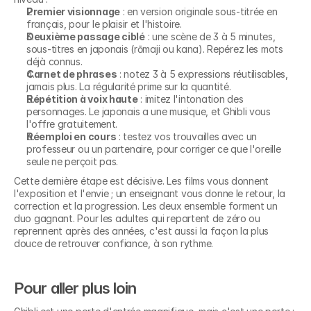
Premier visionnage
 : en version originale sous-titrée en 
français, pour le plaisir et l'histoire.
Deuxième passage ciblé
 : une scène de 3 à 5 minutes, 
sous-titres en japonais (rōmaji ou kana). Repérez les mots 
déjà connus.
Carnet de phrases
 : notez 3 à 5 expressions réutilisables, 
jamais plus. La régularité prime sur la quantité.
Répétition à voix haute
 : imitez l'intonation des 
personnages. Le japonais a une musique, et Ghibli vous 
l'offre gratuitement.
Réemploi en cours
 : testez vos trouvailles avec un 
professeur ou un partenaire, pour corriger ce que l'oreille 
seule ne perçoit pas.
Cette dernière étape est décisive. Les films vous donnent 
l'exposition et l'envie ; un enseignant vous donne le retour, la 
correction et la progression. Les deux ensemble forment un 
duo gagnant. Pour les adultes qui repartent de zéro ou 
reprennent après des années, c'est aussi la façon la plus 
douce de retrouver confiance, à son rythme.
Pour aller plus loin