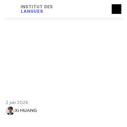
INSTITUT DES
LANGUES
Apprendre le japonais via 
Studio Ghibli
2 juin 2026
Xi HUANG