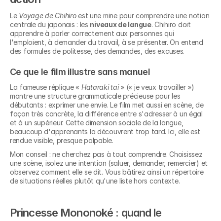
Le 
Voyage de Chihiro
 est une mine pour comprendre une notion 
centrale du japonais : les 
niveaux de langue
. Chihiro doit 
apprendre à parler correctement aux personnes qui 
l'emploient, à demander du travail, à se présenter. On entend 
des formules de politesse, des demandes, des excuses.
Ce que le film illustre sans manuel
La fameuse réplique « 
Hataraki tai
 » (« je veux travailler ») 
montre une structure grammaticale précieuse pour les 
débutants : exprimer une envie. Le film met aussi en scène, de 
façon très concrète, la différence entre s'adresser à un égal 
et à un supérieur. Cette dimension sociale de la langue, 
beaucoup d'apprenants la découvrent trop tard. Ici, elle est 
rendue visible, presque palpable.
Mon conseil : ne cherchez pas à tout comprendre. Choisissez 
une scène, isolez une intention (saluer, demander, remercier) et 
observez comment elle se dit. Vous bâtirez ainsi un répertoire 
de situations réelles plutôt qu'une liste hors contexte.
Princesse Mononoké : quand le 