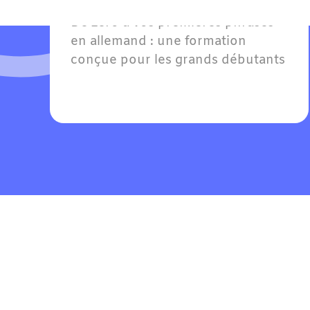
Pour
Adultes
De zéro à vos premières phrases 
en allemand : une formation 
conçue pour les grands débutants 
et les faux débutants avec 
quelques notions. Willkommen — 
bienvenue dans votre 
apprentissage !