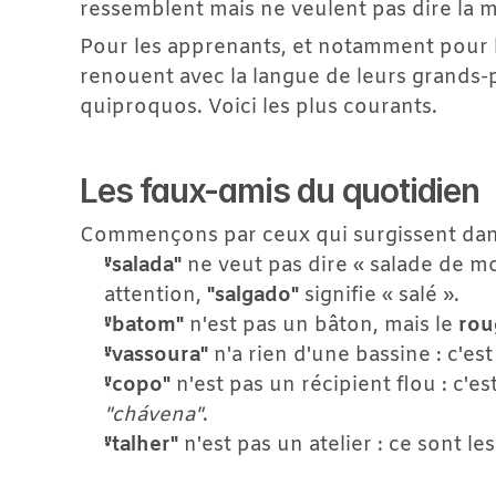
ressemblent mais ne veulent pas dire la
Pour les apprenants, et notamment pour le
renouent avec la langue de leurs grands-p
quiproquos. Voici les plus courants.
Les faux-amis du quotidien
Commençons par ceux qui surgissent dans l
"salada"
 ne veut pas dire « salade de mo
attention, 
"salgado"
 signifie « salé ».
"batom"
 n'est pas un bâton, mais le 
rou
"vassoura"
 n'a rien d'une bassine : c'est 
"copo"
 n'est pas un récipient flou : c'est
"chávena"
.
"talher"
 n'est pas un atelier : ce sont les