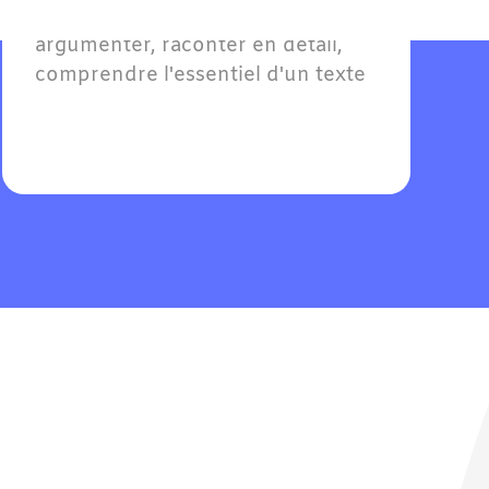
Atteindre le seuil d'autonomie : 
argumenter, raconter en détail, 
comprendre l'essentiel d'un texte 
et soutenir une conversation en 
allemand sur des sujets familiers.