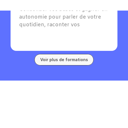
Pour
Adultes
Consolider vos bases et gagner en 
autonomie pour parler de votre 
quotidien, raconter vos 
expériences passées et exprimer 
vos goûts en allemand.
Voir plus de formations