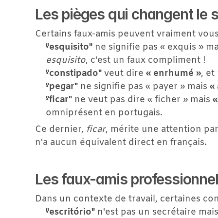
Les pièges qui changent le 
Certains faux-amis peuvent vraiment vous 
"esquisito"
 ne signifie pas « exquis » ma
esquisito
, c'est un faux compliment !
"constipado"
 veut dire 
« enrhumé »
, et
"pegar"
 ne signifie pas « payer » mais 
«
"ficar"
 ne veut pas dire « ficher » mais 
«
omniprésent en portugais.
Ce dernier, 
ficar
, mérite une attention part
n'a aucun équivalent direct en français.
Les faux-amis professionne
Dans un contexte de travail, certaines c
"escritório"
 n'est pas un secrétaire mais