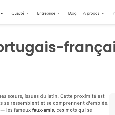
Qualité
Entreprise
Blog
A propos
I
tugais-français
es sœurs, issues du latin. Cette proximité est 
s se ressemblent et se comprennent d'emblée. 
 — les fameux 
faux-amis
, ces mots qui se 