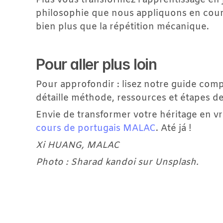
Plus vous transformez l'apprentissage en je
philosophie que nous appliquons en cours 
bien plus que la répétition mécanique.
Pour aller plus loin
Pour approfondir : lisez notre guide comp
détaille méthode, ressources et étapes d
cours de portugais MALAC
. Até já !
Xi HUANG, MALAC
Découvrez nos for
Photo : Sharad kandoi sur Unsplash.
Allemand A1 - Grands 
débutants