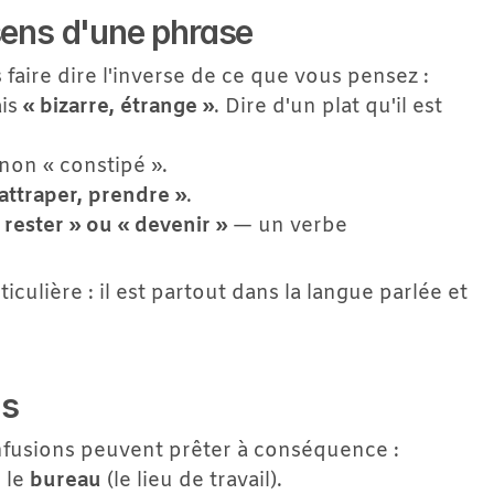
sens d'une phrase
faire dire l'inverse de ce que vous pensez :
is 
« bizarre, étrange »
. Dire d'un plat qu'il est 
 non « constipé ».
 attraper, prendre »
.
 rester » ou « devenir »
 — un verbe 
iculière : il est partout dans la langue parlée et 
ls
onfusions peuvent prêter à conséquence :
 le 
bureau
 (le lieu de travail).