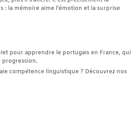
u, plus il s'ancre. C'est précisément la 
: la mémoire aime l'émotion et la surprise 
let pour apprendre le portugais en France, qui 
e progression.
Envie de transformer votre héritage en vraie compétence linguistique ? Découvrez nos 
mations en
Allemand A2 - 
Élémentaire